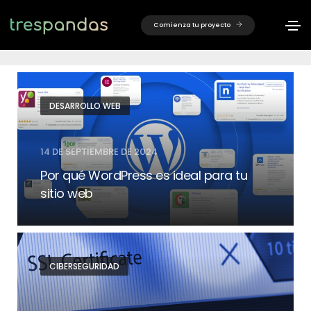
Seguridad Web
Comienza tu proyecto
Home
Seguridad Web
DESARROLLO WEB
14 DE SEPTIEMBRE DE 2024
Por qué WordPress es ideal para tu
sitio web
CIBERSEGURIDAD